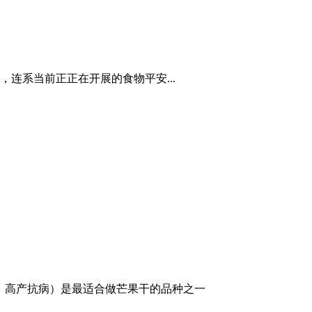
连系当前正正在开展的食物平安...
富、高产抗病）是最适合做芒果干的品种之一