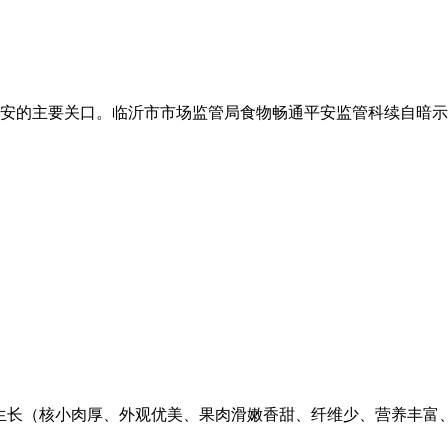
安的主要关口。临沂市市场监管局食物畅通平安监管科续自暗示，
气候生长（核小肉厚、外观优美、果肉滑嫩香甜、纤维少、营养丰