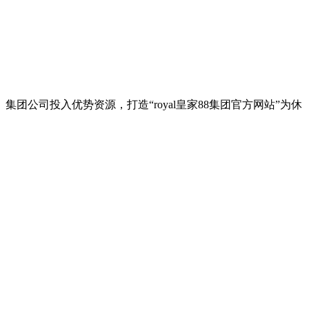
团公司投入优势资源，打造“royal皇家88集团官方网站”为休