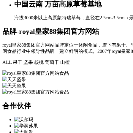
中国云南 万亩高原草莓基地
海拔3000米以上高原蒙特瑞草莓，直径在2.5cm-3.5
品牌-royal皇家88集团官方网站
royal皇家88集团官方网站品牌定位于休闲食品，旗下有果干
闲食品行业中领导性品牌，建立鲜明的模式。2007年royal皇
ALL
果干
坚果
核桃
葡萄干
山楂
合作伙伴