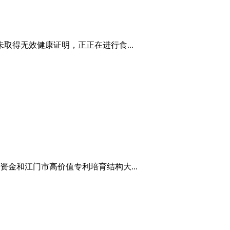
取得无效健康证明，正正在进行食...
金和江门市高价值专利培育结构大...